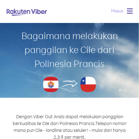
Masuk
Togg
navig
Bagaimana melakukan
panggilan ke Cile dari
Polinesia Prancis
Dengan Viber Out Anda dapat melakukan panggilan
berkualitas ke Cile dari Polinesia Prancis.
Telepon nomor
mana pun Cile - landline atau seluler! - mulai dari hanya
2.3 ¢ per menit.