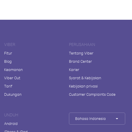
VIBER
PERUSAHAAN
Fitur
Tentang Viber
Blog
Brand Center
Keamanan
Karier
Viber Out
Syarat & Kebijakan
Tarif
Kebijakan privasi
Dukungan
Customer Complaints Code
UNDUH
Bahasa Indonesia
Android
iPhone & iPad