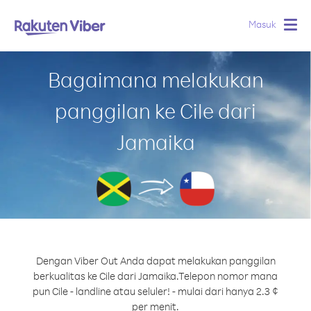
Masuk
Togg
navig
Bagaimana melakukan
panggilan ke Cile dari
Jamaika
Dengan Viber Out Anda dapat melakukan panggilan
berkualitas ke Cile dari Jamaika.
Telepon nomor mana
pun Cile - landline atau seluler! - mulai dari hanya 2.3 ¢
per menit.