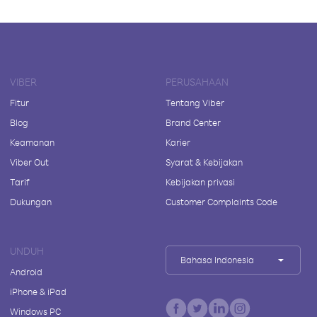
VIBER
PERUSAHAAN
Fitur
Tentang Viber
Blog
Brand Center
Keamanan
Karier
Viber Out
Syarat & Kebijakan
Tarif
Kebijakan privasi
Dukungan
Customer Complaints Code
UNDUH
Bahasa Indonesia
Android
iPhone & iPad
Windows PC