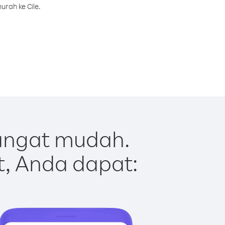
rah ke Cile.
sangat mudah.
t, Anda dapat: