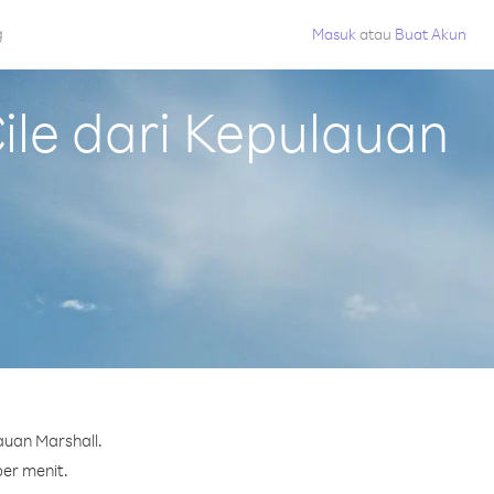
g
Masuk
atau
Buat Akun
le dari Kepulauan
auan Marshall.
per menit.