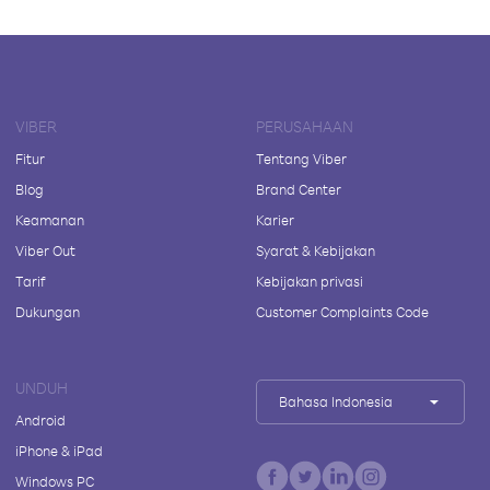
VIBER
PERUSAHAAN
Fitur
Tentang Viber
Blog
Brand Center
Keamanan
Karier
Viber Out
Syarat & Kebijakan
Tarif
Kebijakan privasi
Dukungan
Customer Complaints Code
UNDUH
Bahasa Indonesia
Android
iPhone & iPad
Windows PC