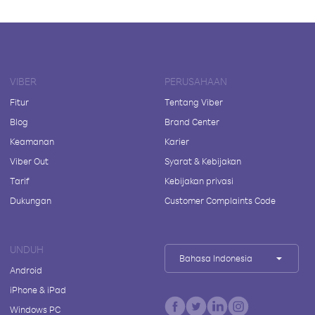
VIBER
PERUSAHAAN
Fitur
Tentang Viber
Blog
Brand Center
Keamanan
Karier
Viber Out
Syarat & Kebijakan
Tarif
Kebijakan privasi
Dukungan
Customer Complaints Code
UNDUH
Bahasa Indonesia
Android
iPhone & iPad
Windows PC