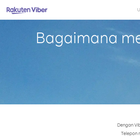
U
Bagaimana mela
Dengan Vib
Telepon n