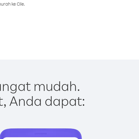
rah ke Cile.
sangat mudah.
t, Anda dapat: