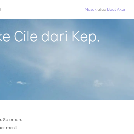
g
Masuk
atau
Buat Akun
 Cile dari Kep.
p. Solomon.
per menit.