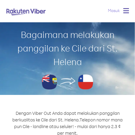
Masuk
Togg
navig
Bagaimana melakukan
panggilan ke Cile dari St.
Helena
Dengan Viber Out Anda dapat melakukan panggilan
berkualitas ke Cile dari St. Helena.
Telepon nomor mana
pun Cile - landline atau seluler! - mulai dari hanya 2.3 ¢
per menit.