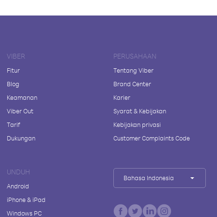
VIBER
PERUSAHAAN
Fitur
Tentang Viber
Blog
Brand Center
Keamanan
Karier
Viber Out
Syarat & Kebijakan
Tarif
Kebijakan privasi
Dukungan
Customer Complaints Code
UNDUH
Bahasa Indonesia
Android
iPhone & iPad
Windows PC