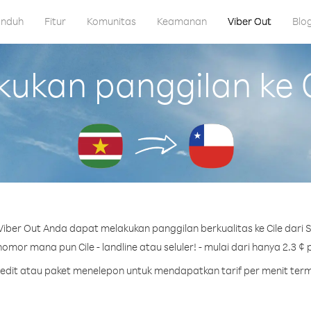
nduh
Fitur
Komunitas
Keamanan
Viber Out
Blo
kan panggilan ke C
iber Out Anda dapat melakukan panggilan berkualitas ke Cile dari 
omor mana pun Cile - landline atau seluler! - mulai dari hanya 2.3 ¢ 
kredit atau paket menelepon untuk mendapatkan tarif per menit termu