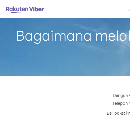
U
Bagaimana melaku
Dengan V
Telepon n
Beli paket 