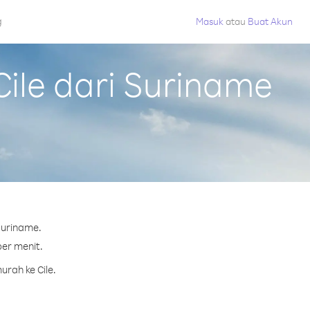
g
Masuk
atau
Buat Akun
ile dari Suriname
Suriname.
per menit.
rah ke Cile.