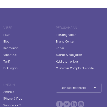
VIBER
PERUSAHAAN
Fitur
Tentang Viber
Blog
Brand Center
Keamanan
Karier
Viber Out
Syarat & Kebijakan
Tarif
Kebijakan privasi
Dukungan
Customer Complaints Code
UNDUH
Bahasa Indonesia
Android
iPhone & iPad
Windows PC