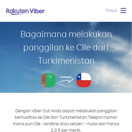
Masuk
Togg
navig
Bagaimana melakukan
panggilan ke Cile dari
Turkimenistan
Dengan Viber Out Anda dapat melakukan panggilan
berkualitas ke Cile dari Turkimenistan.
Telepon nomor
mana pun Cile - landline atau seluler! - mulai dari hanya
2.3 ¢ per menit.