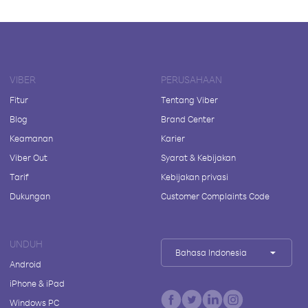
VIBER
PERUSAHAAN
Fitur
Tentang Viber
Blog
Brand Center
Keamanan
Karier
Viber Out
Syarat & Kebijakan
Tarif
Kebijakan privasi
Dukungan
Customer Complaints Code
UNDUH
Bahasa Indonesia
Android
iPhone & iPad
Windows PC