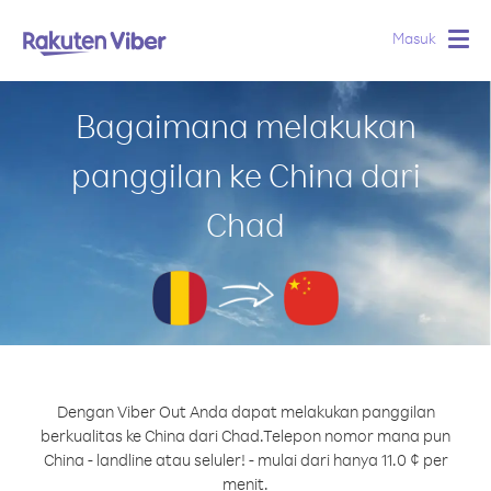
Masuk
Togg
navig
Bagaimana melakukan
panggilan ke China dari
Chad
Dengan Viber Out Anda dapat melakukan panggilan
berkualitas ke China dari Chad.
Telepon nomor mana pun
China - landline atau seluler! - mulai dari hanya 11.0 ¢ per
menit.