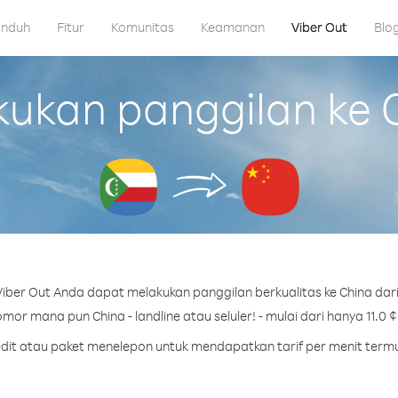
nduh
Fitur
Komunitas
Keamanan
Viber Out
Blo
kan panggilan ke 
iber Out Anda dapat melakukan panggilan berkualitas ke China dar
mor mana pun China - landline atau seluler! - mulai dari hanya 11.0 ¢
redit atau paket menelepon untuk mendapatkan tarif per menit termu