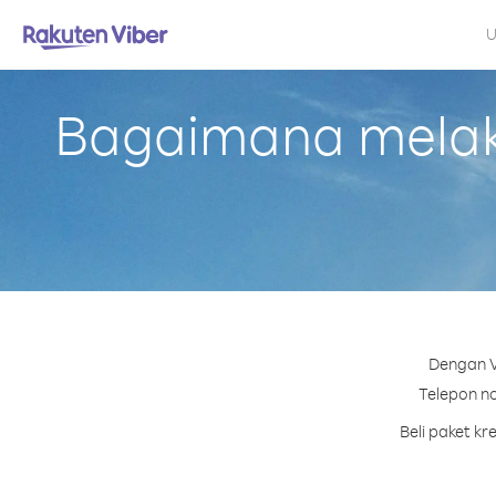
U
Bagaimana melaku
Dengan V
Telepon no
Beli paket k