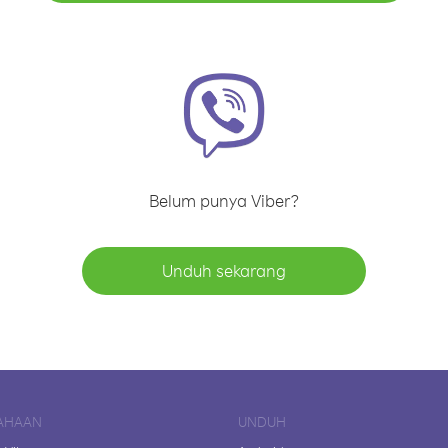
Belum punya Viber?
Unduh sekarang
AHAAN
UNDUH