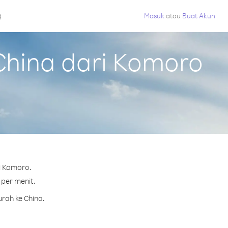
g
Masuk
atau
Buat Akun
China dari Komoro
i Komoro.
 per menit.
rah ke China.