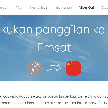
nduh
Fitur
Komunitas
Keamanan
Viber Out
Blo
kan panggilan ke C
Emsat
r Out Anda dapat melakukan panggilan berkualitas ke China dari Sa
mor mana pun China - landline atau seluler! - mulai dari hanya 11.0 ¢