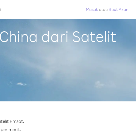
g
Masuk
atau
Buat Akun
hina dari Satelit
telit Emsat.
 per menit.