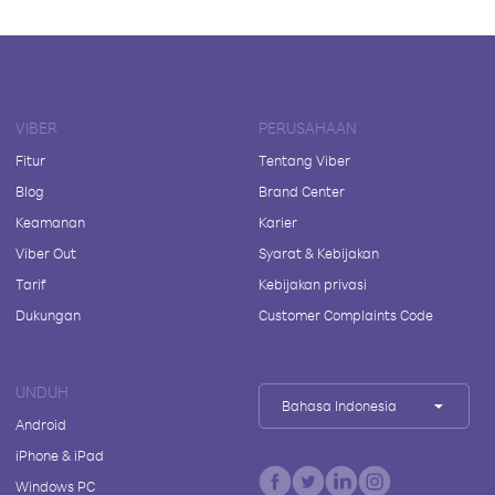
VIBER
PERUSAHAAN
Fitur
Tentang Viber
Blog
Brand Center
Keamanan
Karier
Viber Out
Syarat & Kebijakan
Tarif
Kebijakan privasi
Dukungan
Customer Complaints Code
UNDUH
Bahasa Indonesia
Android
iPhone & iPad
Windows PC