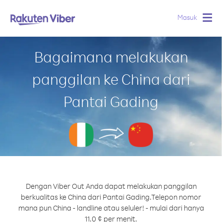
Masuk
Togg
navig
Bagaimana melakukan
panggilan ke China dari
Pantai Gading
Dengan Viber Out Anda dapat melakukan panggilan
berkualitas ke China dari Pantai Gading.
Telepon nomor
mana pun China - landline atau seluler! - mulai dari hanya
11.0 ¢ per menit.