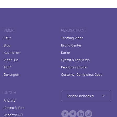
VIBER
PERUSAHAAN
Fitur
Tentang Viber
Blog
Brand Center
Keamanan
Karier
Viber Out
Syarat & Kebijakan
Tarif
Kebijakan privasi
Dukungan
Customer Complaints Code
UNDUH
Bahasa Indonesia
Android
iPhone & iPad
Windows PC