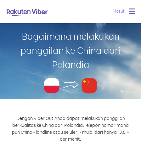
Masuk
Togg
navig
Bagaimana melakukan
panggilan ke China dari
Polandia
Dengan Viber Out Anda dapat melakukan panggilan
berkualitas ke China dari Polandia.
Telepon nomor mana
pun China - landline atau seluler! - mulai dari hanya 13.5 ¢
per menit.