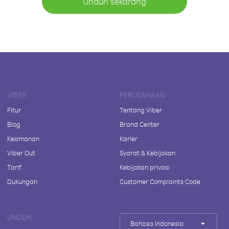
Unduh sekarang
VIBER
PERUSAHAAN
Fitur
Tentang Viber
Blog
Brand Center
Keamanan
Karier
Viber Out
Syarat & Kebijakan
Tarif
Kebijakan privasi
Dukungan
Customer Complaints Code
UNDUH
Bahasa Indonesia