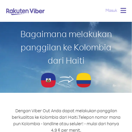
Masuk
Togg
navig
Bagaimana melakukan
panggilan ke Kolombia
dari Haiti
Dengan Viber Out Anda dapat melakukan panggilan
berkualitas ke Kolombia dari Haiti.
Telepon nomor mana
pun Kolombia - landline atau seluler! - mulai dari hanya
4.9 ¢ per menit.