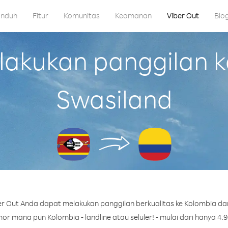
nduh
Fitur
Komunitas
Keamanan
Viber Out
Blo
akukan panggilan ke
Swasiland
r Out Anda dapat melakukan panggilan berkualitas ke Kolombia dar
r mana pun Kolombia - landline atau seluler! - mulai dari hanya 4.9