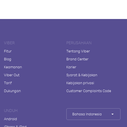
VIBER
PERUSAHAAN
Fitur
Tentang Viber
Blog
Brand Center
Keamanan
Karier
Viber Out
Syarat & Kebijakan
Tarif
Kebijakan privasi
Dukungan
Customer Complaints Code
UNDUH
Bahasa Indonesia
Android
iPhone & iPad