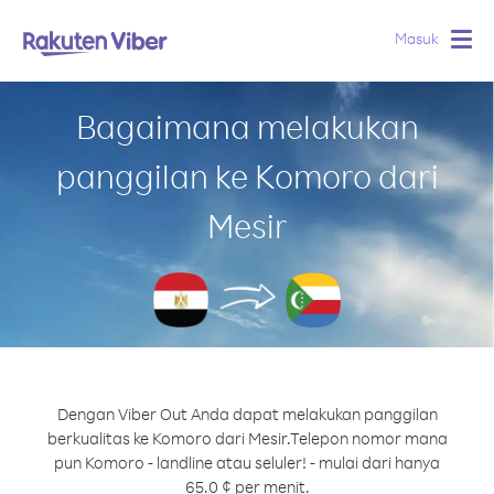
Masuk
Togg
navig
Bagaimana melakukan
panggilan ke Komoro dari
Mesir
Dengan Viber Out Anda dapat melakukan panggilan
berkualitas ke Komoro dari Mesir.
Telepon nomor mana
pun Komoro - landline atau seluler! - mulai dari hanya
65.0 ¢ per menit.