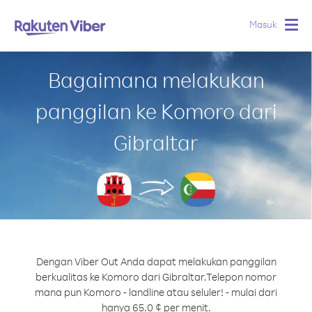
Masuk
Togg
navig
Bagaimana melakukan
panggilan ke Komoro dari
Gibraltar
Dengan Viber Out Anda dapat melakukan panggilan
berkualitas ke Komoro dari Gibraltar.
Telepon nomor
mana pun Komoro - landline atau seluler! - mulai dari
hanya 65.0 ¢ per menit.