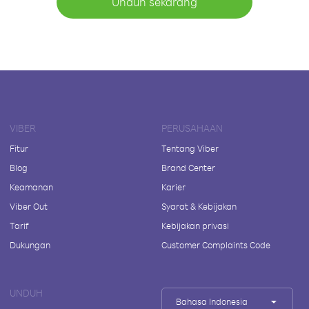
Unduh sekarang
VIBER
PERUSAHAAN
Fitur
Tentang Viber
Blog
Brand Center
Keamanan
Karier
Viber Out
Syarat & Kebijakan
Tarif
Kebijakan privasi
Dukungan
Customer Complaints Code
UNDUH
Bahasa Indonesia