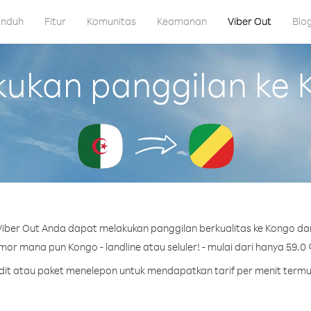
nduh
Fitur
Komunitas
Keamanan
Viber Out
Blo
kan panggilan ke Ko
iber Out Anda dapat melakukan panggilan berkualitas ke Kongo dari 
or mana pun Kongo - landline atau seluler! - mulai dari hanya 59.0 
edit atau paket menelepon untuk mendapatkan tarif per menit term