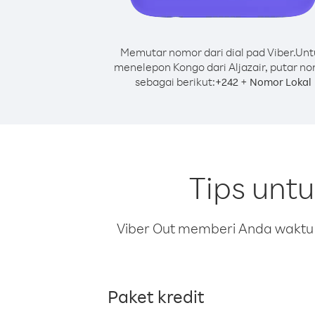
Memutar nomor dari dial pad Viber.
Unt
menelepon Kongo dari Aljazair, putar n
sebagai berikut:
+
+
242
Nomor Lokal
Tips unt
Viber Out memberi Anda waktu m
Paket kredit