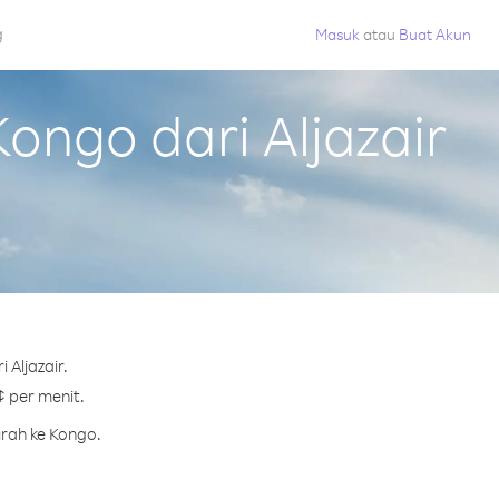
g
Masuk
atau
Buat Akun
ngo dari Aljazair
Aljazair.
¢ per menit.
urah ke Kongo.