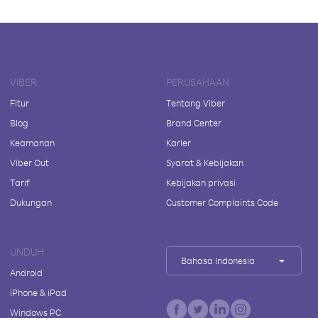
VIBER
PERUSAHAAN
Fitur
Tentang Viber
Blog
Brand Center
Keamanan
Karier
Viber Out
Syarat & Kebijakan
Tarif
Kebijakan privasi
Dukungan
Customer Complaints Code
UNDUH
Bahasa Indonesia
Android
iPhone & iPad
Windows PC