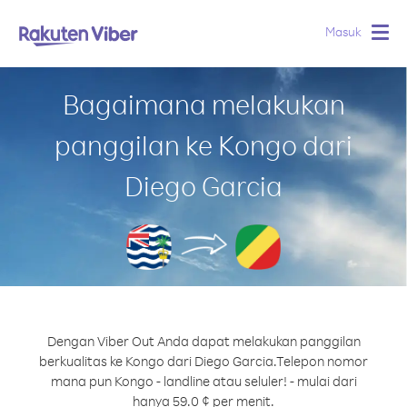
Masuk
Togg
navig
Bagaimana melakukan
panggilan ke Kongo dari
Diego Garcia
Dengan Viber Out Anda dapat melakukan panggilan
berkualitas ke Kongo dari Diego Garcia.
Telepon nomor
mana pun Kongo - landline atau seluler! - mulai dari
hanya 59.0 ¢ per menit.