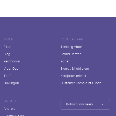
VIBER
PERUSAHAAN
Fitur
Tentang Viber
Blog
Brand Center
Keamanan
Karier
Viber Out
Syarat & Kebijakan
Tarif
Kebijakan privasi
Dukungan
Customer Complaints Code
UNDUH
Bahasa Indonesia
Android
iPhone & iPad