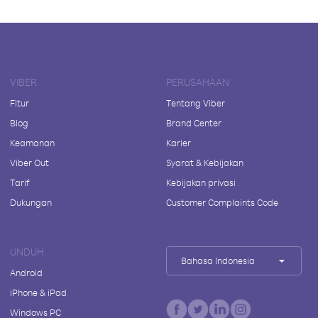
VIBER
PERUSAHAAN
Fitur
Tentang Viber
Blog
Brand Center
Keamanan
Karier
Viber Out
Syarat & Kebijakan
Tarif
Kebijakan privasi
Dukungan
Customer Complaints Code
UNDUH
Bahasa Indonesia
Android
iPhone & iPad
Windows PC