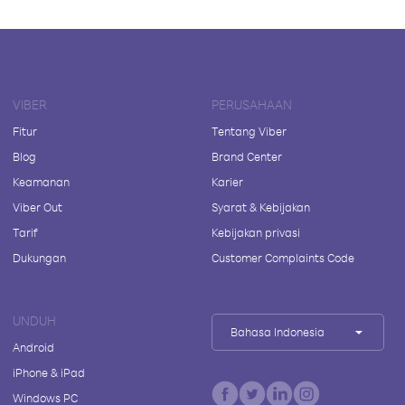
VIBER
PERUSAHAAN
Fitur
Tentang Viber
Blog
Brand Center
Keamanan
Karier
Viber Out
Syarat & Kebijakan
Tarif
Kebijakan privasi
Dukungan
Customer Complaints Code
UNDUH
Bahasa Indonesia
Android
iPhone & iPad
Windows PC