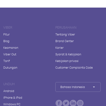
VIBER
PERUSAHAAN
Fitur
Tentang Viber
Blog
Brand Center
Keamanan
Karier
Viber Out
Syarat & Kebijakan
Tarif
Kebijakan privasi
Dukungan
Customer Complaints Code
UNDUH
Bahasa Indonesia
Android
iPhone & iPad
Windows PC