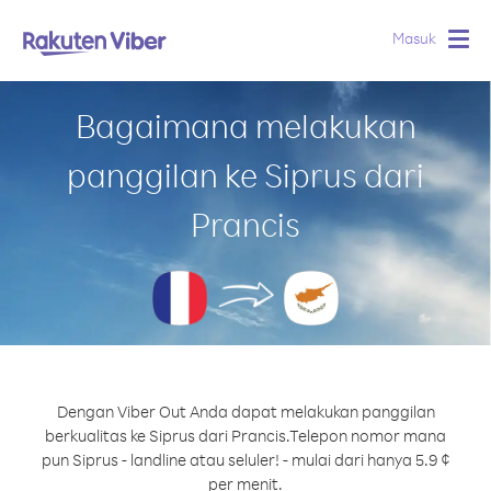
Masuk
Togg
navig
Bagaimana melakukan
panggilan ke Siprus dari
Prancis
Dengan Viber Out Anda dapat melakukan panggilan
berkualitas ke Siprus dari Prancis.
Telepon nomor mana
pun Siprus - landline atau seluler! - mulai dari hanya 5.9 ¢
per menit.