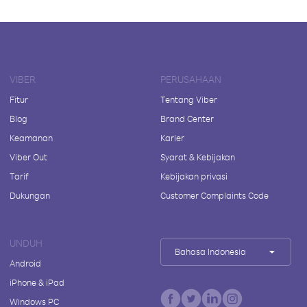
VIBER
PERUSAHAAN
Fitur
Tentang Viber
Blog
Brand Center
Keamanan
Karier
Viber Out
Syarat & Kebijakan
Tarif
Kebijakan privasi
Dukungan
Customer Complaints Code
UNDUH
Bahasa Indonesia
Android
iPhone & iPad
Windows PC