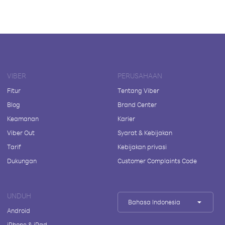
VIBER
PERUSAHAAN
Fitur
Tentang Viber
Blog
Brand Center
Keamanan
Karier
Viber Out
Syarat & Kebijakan
Tarif
Kebijakan privasi
Dukungan
Customer Complaints Code
UNDUH
Bahasa Indonesia
Android
iPhone & iPad