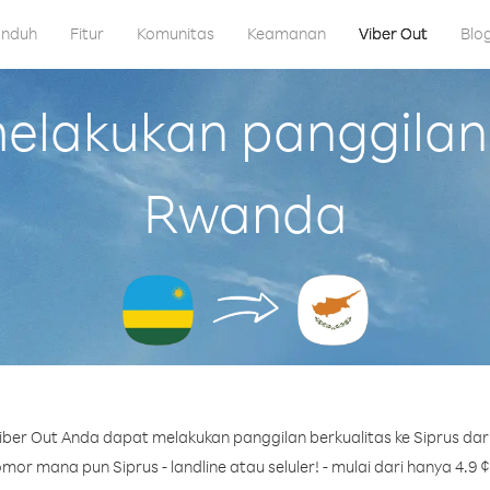
nduh
Fitur
Komunitas
Keamanan
Viber Out
Blo
lakukan panggilan k
Rwanda
ber Out Anda dapat melakukan panggilan berkualitas ke Siprus da
mor mana pun Siprus - landline atau seluler! - mulai dari hanya 4.9 ¢