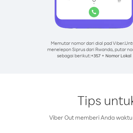
Memutar nomor dari dial pad Viber.
Unt
menelepon Siprus dari Rwanda, putar n
sebagai berikut:
+
+
357
Nomor Lokal
Tips unt
Viber Out memberi Anda waktu m