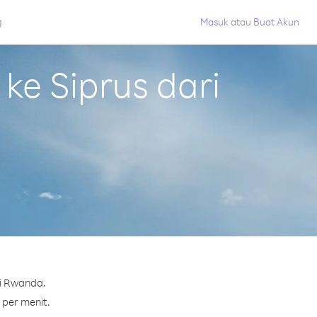
g
Masuk
atau
Buat Akun
e Siprus dari
ri Rwanda.
 per menit.