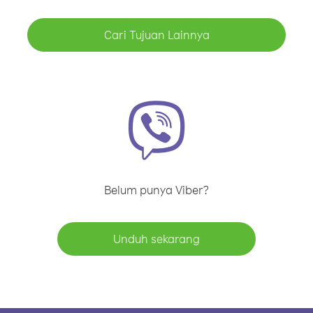
Cari Tujuan Lainnya
Belum punya Viber?
Unduh sekarang