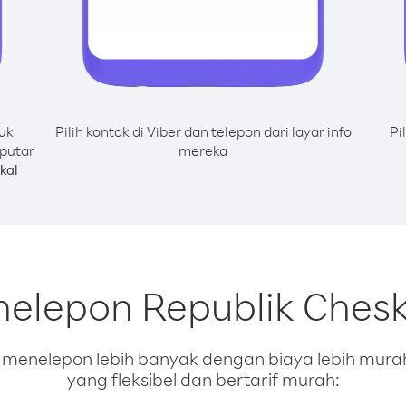
uk
Pilih kontak di Viber dan telepon dari layar info
Pi
 putar
mereka
kal
nelepon Republik Cheska
enelepon lebih banyak dengan biaya lebih murah.
yang fleksibel dan bertarif murah: