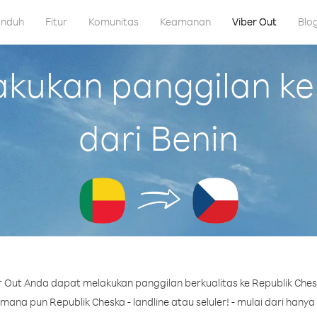
nduh
Fitur
Komunitas
Keamanan
Viber Out
Blo
kukan panggilan ke 
dari Benin
 Out Anda dapat melakukan panggilan berkualitas ke Republik Chesk
ana pun Republik Cheska - landline atau seluler! - mulai dari hanya 