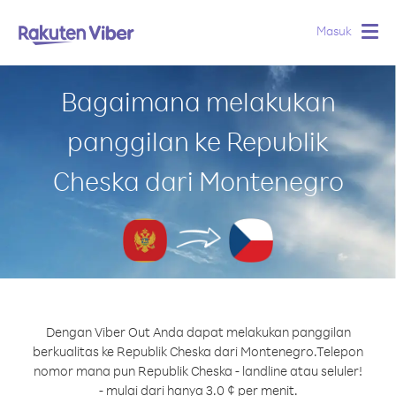
Masuk
Togg
navig
Bagaimana melakukan
panggilan ke Republik
Cheska dari Montenegro
Dengan Viber Out Anda dapat melakukan panggilan
berkualitas ke Republik Cheska dari Montenegro.
Telepon
nomor mana pun Republik Cheska - landline atau seluler!
- mulai dari hanya 3.0 ¢ per menit.