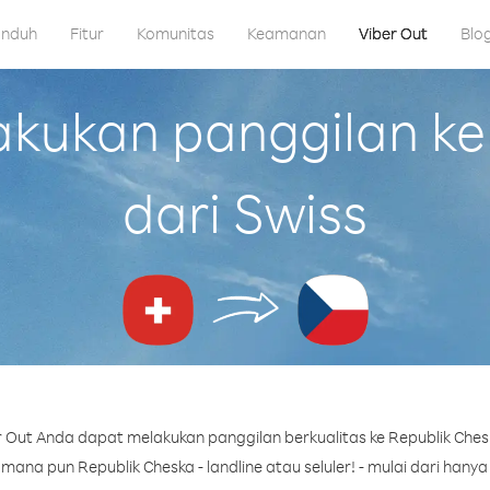
nduh
Fitur
Komunitas
Keamanan
Viber Out
Blo
kukan panggilan ke 
dari Swiss
 Out Anda dapat melakukan panggilan berkualitas ke Republik Chesk
ana pun Republik Cheska - landline atau seluler! - mulai dari hanya 