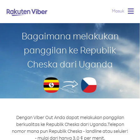
Masuk
Togg
navig
Bagaimana melakukan
panggilan ke Republik
Cheska dari Uganda
Dengan Viber Out Anda dapat melakukan panggilan
berkualitas ke Republik Cheska dari Uganda.
Telepon
nomor mana pun Republik Cheska - landline atau seluler!
- mulai dari hanya 3.0 ¢ per menit.