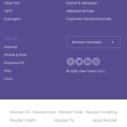
Viber Out
Syarat & Kebijakan
Tarif
Kebijakan privasi
Dukungan
Customer Complaints Code
UNDUH
Bahasa Indonesia
Android
iPhone & iPad
Windows PC
Mac
©
2026
Viber Media S.à r.l.
Linux
Rakuten Viki
Rakuten Kobo
Rakuten Travel
Rakuten Marketing
Rakuten Insight
Rakuten TV
About Rakuten