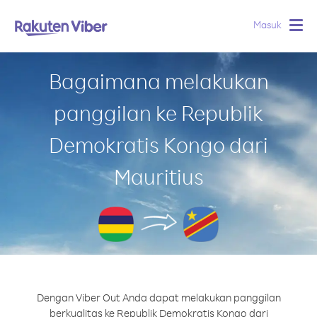
Masuk
Togg
navig
Bagaimana melakukan
panggilan ke Republik
Demokratis Kongo dari
Mauritius
Dengan Viber Out Anda dapat melakukan panggilan
berkualitas ke Republik Demokratis Kongo dari