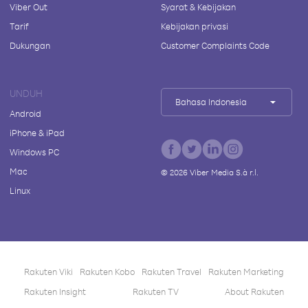
Viber Out
Syarat & Kebijakan
Tarif
Kebijakan privasi
Dukungan
Customer Complaints Code
UNDUH
Bahasa Indonesia
Android
iPhone & iPad
Windows PC
Mac
©
2026
Viber Media S.à r.l.
Linux
Rakuten Viki
Rakuten Kobo
Rakuten Travel
Rakuten Marketing
Rakuten Insight
Rakuten TV
About Rakuten