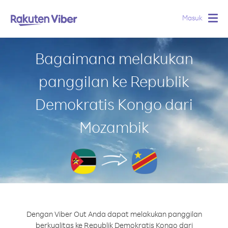
Masuk
Togg
navig
Bagaimana melakukan
panggilan ke Republik
Demokratis Kongo dari
Mozambik
Dengan Viber Out Anda dapat melakukan panggilan
berkualitas ke Republik Demokratis Kongo dari