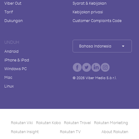
Viber Out
Syarat & Kebijakan
Tarif
Kebijakan privasi
Dukungan
Customer Complaints Code
UNDUH
Bahasa Indonesia
Android
iPhone & iPad
Windows PC
Mac
©
2026
Viber Media S.à r.l.
Linux
Rakuten Viki
Rakuten Kobo
Rakuten Travel
Rakuten Marketing
Rakuten Insight
Rakuten TV
About Rakuten