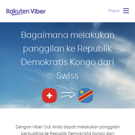
Masuk
Togg
navig
Bagaimana melakukan
panggilan ke Republik
Demokratis Kongo dari
Swiss
Dengan Viber Out Anda dapat melakukan panggilan
berkualitas ke Republik Demokratis Kongo dari