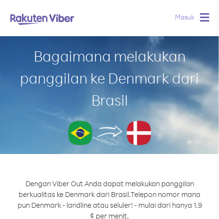
Masuk
Togg
navig
Bagaimana melakukan
panggilan ke Denmark dari
Brasil
Dengan Viber Out Anda dapat melakukan panggilan
berkualitas ke Denmark dari Brasil.
Telepon nomor mana
pun Denmark - landline atau seluler! - mulai dari hanya 1.9
¢ per menit.