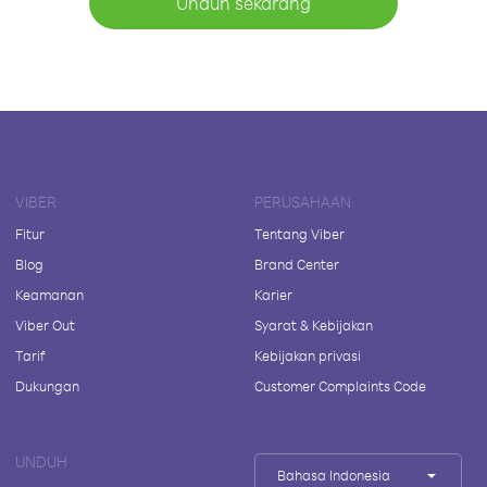
Unduh sekarang
VIBER
PERUSAHAAN
Fitur
Tentang Viber
Blog
Brand Center
Keamanan
Karier
Viber Out
Syarat & Kebijakan
Tarif
Kebijakan privasi
Dukungan
Customer Complaints Code
UNDUH
Bahasa Indonesia