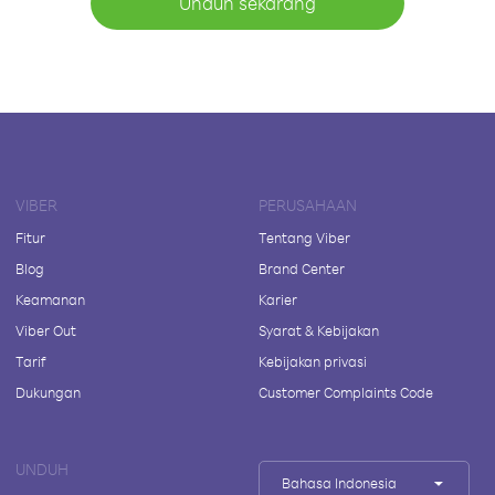
Unduh sekarang
VIBER
PERUSAHAAN
Fitur
Tentang Viber
Blog
Brand Center
Keamanan
Karier
Viber Out
Syarat & Kebijakan
Tarif
Kebijakan privasi
Dukungan
Customer Complaints Code
UNDUH
Bahasa Indonesia