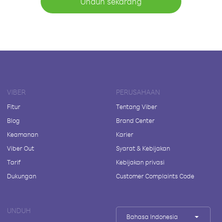
Unduh sekarang
VIBER
PERUSAHAAN
Fitur
Tentang Viber
Blog
Brand Center
Keamanan
Karier
Viber Out
Syarat & Kebijakan
Tarif
Kebijakan privasi
Dukungan
Customer Complaints Code
UNDUH
Bahasa Indonesia