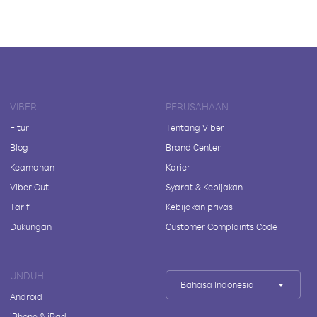
VIBER
PERUSAHAAN
Fitur
Tentang Viber
Blog
Brand Center
Keamanan
Karier
Viber Out
Syarat & Kebijakan
Tarif
Kebijakan privasi
Dukungan
Customer Complaints Code
UNDUH
Bahasa Indonesia
Android
iPhone & iPad