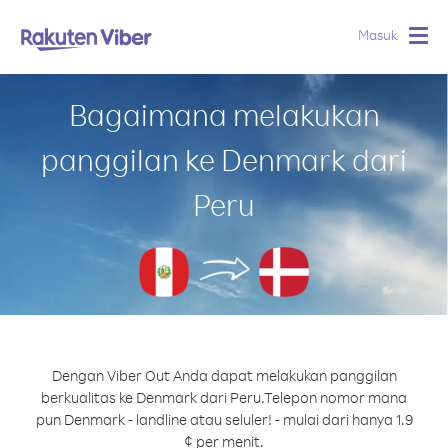
Masuk
Togg
navig
Bagaimana melakukan
panggilan ke Denmark dari
Peru
Dengan Viber Out Anda dapat melakukan panggilan
berkualitas ke Denmark dari Peru.
Telepon nomor mana
pun Denmark - landline atau seluler! - mulai dari hanya 1.9
¢ per menit.