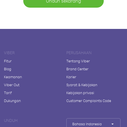
Unduh sekarang
VIBER
PERUSAHAAN
Fitur
Tentang Viber
Blog
Brand Center
Keamanan
Karier
Viber Out
Syarat & Kebijakan
Tarif
Kebijakan privasi
Dukungan
Customer Complaints Code
UNDUH
Bahasa Indonesia