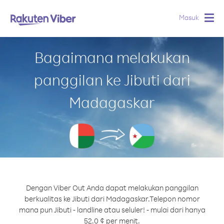
Masuk
Togg
navig
Bagaimana melakukan
panggilan ke Jibuti dari
Madagaskar
Dengan Viber Out Anda dapat melakukan panggilan
berkualitas ke Jibuti dari Madagaskar.
Telepon nomor
mana pun Jibuti - landline atau seluler! - mulai dari hanya
52.0 ¢ per menit.