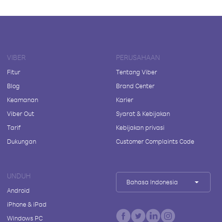
VIBER
PERUSAHAAN
Fitur
Tentang Viber
Blog
Brand Center
Keamanan
Karier
Viber Out
Syarat & Kebijakan
Tarif
Kebijakan privasi
Dukungan
Customer Complaints Code
UNDUH
Bahasa Indonesia
Android
iPhone & iPad
Windows PC