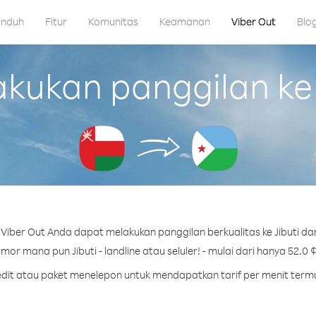
nduh
Fitur
Komunitas
Keamanan
Viber Out
Blo
ukan panggilan ke 
Viber Out Anda dapat melakukan panggilan berkualitas ke Jibuti da
or mana pun Jibuti - landline atau seluler! - mulai dari hanya 52.0 
redit atau paket menelepon untuk mendapatkan tarif per menit termur