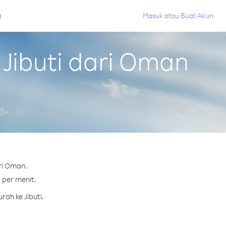
g
Masuk
atau
Buat Akun
Jibuti dari Oman
ri Oman.
¢ per menit.
ah ke Jibuti.