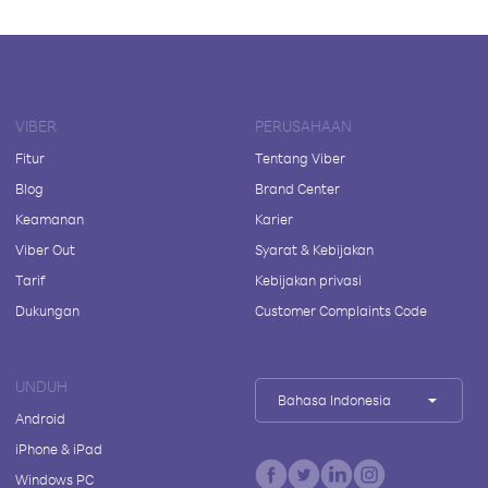
VIBER
PERUSAHAAN
Fitur
Tentang Viber
Blog
Brand Center
Keamanan
Karier
Viber Out
Syarat & Kebijakan
Tarif
Kebijakan privasi
Dukungan
Customer Complaints Code
UNDUH
Bahasa Indonesia
Android
iPhone & iPad
Windows PC