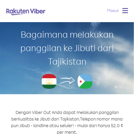
Masuk
Togg
navig
Bagaimana melakukan
panggilan ke Jibuti dari
Tajikistan
Dengan Viber Out Anda dapat melakukan panggilan
berkualitas ke Jibuti dari Tajikistan.
Telepon nomor mana
pun Jibuti - landline atau seluler! - mulai dari hanya 52.0 ¢
per menit.