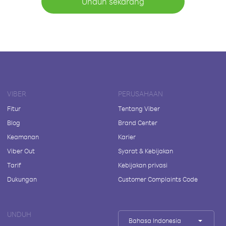
Unduh sekarang
VIBER
PERUSAHAAN
Fitur
Tentang Viber
Blog
Brand Center
Keamanan
Karier
Viber Out
Syarat & Kebijakan
Tarif
Kebijakan privasi
Dukungan
Customer Complaints Code
UNDUH
Bahasa Indonesia