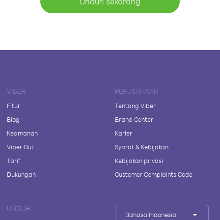
Unduh sekarang
VIBER
PERUSAHAAN
Fitur
Tentang Viber
Blog
Brand Center
Keamanan
Karier
Viber Out
Syarat & Kebijakan
Tarif
Kebijakan privasi
Dukungan
Customer Complaints Code
UNDUH
Bahasa Indonesia