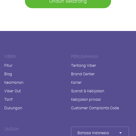
Unduh sekarang
VIBER
PERUSAHAAN
Fitur
Tentang Viber
Blog
Brand Center
Keamanan
Karier
Viber Out
Syarat & Kebijakan
Tarif
Kebijakan privasi
Dukungan
Customer Complaints Code
UNDUH
Bahasa Indonesia