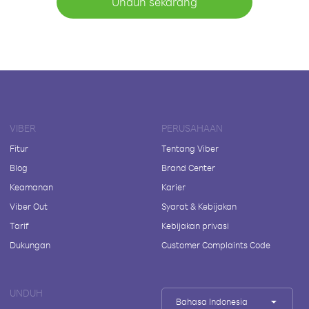
Unduh sekarang
VIBER
PERUSAHAAN
Fitur
Tentang Viber
Blog
Brand Center
Keamanan
Karier
Viber Out
Syarat & Kebijakan
Tarif
Kebijakan privasi
Dukungan
Customer Complaints Code
UNDUH
Bahasa Indonesia