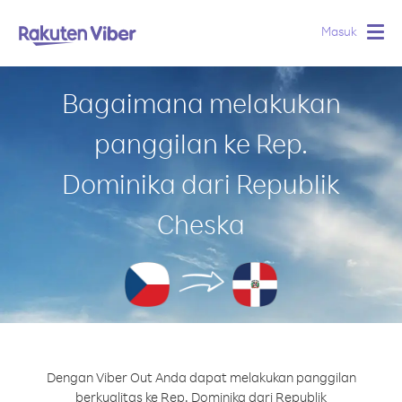
Masuk
Togg
navig
Bagaimana melakukan
panggilan ke Rep.
Dominika dari Republik
Cheska
Dengan Viber Out Anda dapat melakukan panggilan
berkualitas ke Rep. Dominika dari Republik