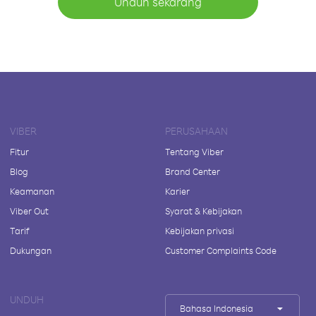
Unduh sekarang
VIBER
PERUSAHAAN
Fitur
Tentang Viber
Blog
Brand Center
Keamanan
Karier
Viber Out
Syarat & Kebijakan
Tarif
Kebijakan privasi
Dukungan
Customer Complaints Code
UNDUH
Bahasa Indonesia