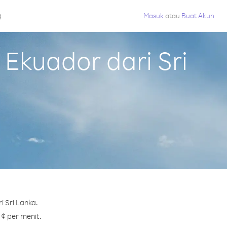
g
Masuk
atau
Buat Akun
Ekuador dari Sri
 Sri Lanka.
 ¢ per menit.